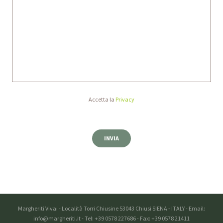
Accetta la
Privacy
Margheriti Vivai - Località Torri Chiusine 53043 Chiusi SIENA - ITALY - Email:
info@margheriti.it - Tel: +39 0578 227686 - Fax: +39 0578 21411