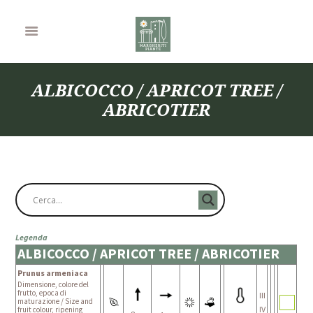
ALBICOCCO / APRICOT TREE /
ABRICOTIER
Legenda
ALBICOCCO / APRICOT TREE / ABRICOTIER
Prunus armeniaca
Dimensione, colore del
frutto, epoca di
III
maturazione / Size and
IV
fruit colour, ripening