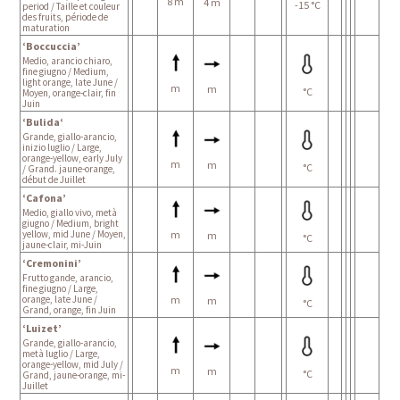
8 m
4 m
-15 °C
period / Taille et couleur
des fruits, période de
maturation
‘Boccuccia’
Medio, arancio chiaro,
fine giugno / Medium,
light orange, late June /
m
m
°C
Moyen, orange-clair, fin
Juin
‘Bulida‘
Grande, giallo-arancio,
inizio luglio / Large,
orange-yellow, early July
m
m
°C
/ Grand. jaune-orange,
début de Juillet
‘Cafona’
Medio, giallo vivo, metà
giugno / Medium, bright
yellow, mid June / Moyen,
m
m
°C
jaune-clair, mi-Juin
‘Cremonini’
Frutto gande, arancio,
fine giugno / Large,
orange, late June /
m
m
°C
Grand, orange, fin Juin
‘Luizet’
Grande, giallo-arancio,
metà luglio / Large,
orange-yellow, mid July /
m
m
°C
Grand, jaune-orange, mi-
Juillet