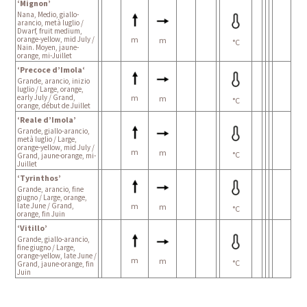
‘Mignon’
Nana, Medio, giallo-
arancio, metà luglio /
Dwarf, fruit medium,
orange-yellow, mid July /
m
m
°C
Nain. Moyen, jaune-
orange, mi-Juillet
‘Precoce d’Imola‘
Grande, arancio, inizio
luglio / Large, orange,
early July / Grand,
m
m
°C
orange, début de Juillet
‘Reale d’Imola’
Grande, giallo-arancio,
metà luglio / Large,
orange-yellow, mid July /
m
m
°C
Grand, jaune-orange, mi-
Juillet
‘Tyrinthos’
Grande, arancio, fine
giugno / Large, orange,
late June / Grand,
m
m
°C
orange, fin Juin
‘Vitillo’
Grande, giallo-arancio,
fine giugno / Large,
orange-yellow, late June /
m
m
°C
Grand, jaune-orange, fin
Juin