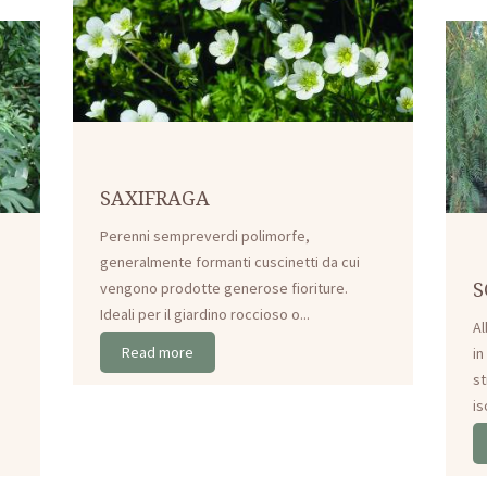
SAXIFRAGA
Perenni sempreverdi polimorfe,
generalmente formanti cuscinetti da cui
S
vengono prodotte generose fioriture.
Ideali per il giardino roccioso o...
Al
Read more
in
st
is