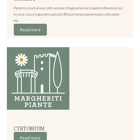
Perenni rizomatose coltivate per il fogliame e le insolite infiorescenze.
In una vasca o giardini palustri Rhizomatous perennials cultivated
for...
Read more
CYRTOMIUM
Read more