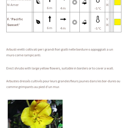
N-Amer
IX
6 m
4 m
-5 °C
F. ‘Pacific
V
Sunset’
IX
6 m
4 m
-5 °C
Arbusti eretti coltivati per i grandi fiori gialli nelle bordure o appoggiati a un
muro come rampicanti.
Erect shrubs with large yellow flowers, suitable in borders or to cover a wall.
Arbustes dressés cultivés pour leurs grandes fleurs jaunes dans les bor-dures ou
comme grimpants au pied d’un mur.