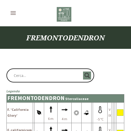
FREMONTODENDRON
Legenda
FREMONTODENDRON
Sterculiaceae
F. ‘California
V
Glory’
IX
6 m
4 m
-5 °C
F. californicum
V