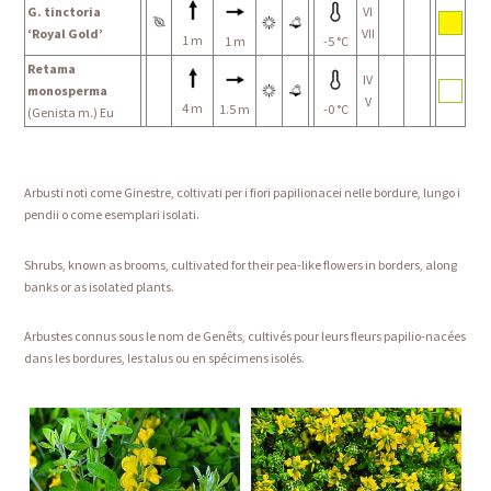
G. tinctoria
VI
‘Royal Gold’
VII
1 m
1 m
-5 °C
Retama
IV
monosperma
V
4 m
1.5 m
-0 °C
(Genista m.) Eu
Arbusti noti come Ginestre, coltivati per i fiori papilionacei nelle bordure, lungo i
pendii o come esemplari isolati.
Shrubs, known as brooms, cultivated for their pea-like flowers in borders, along
banks or as isolated plants.
Arbustes connus sous le nom de Genêts, cultivés pour leurs fleurs papilio-nacées
dans les bordures, les talus ou en spécimens isolés.