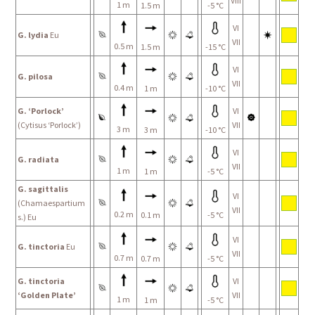
VIII
1 m
1.5 m
-5 °C
VI
G. lydia
Eu
VII
0.5 m
1.5 m
-15 °C
VI
G. pilosa
VII
0.4 m
1 m
-10 °C
G. ‘Porlock’
VI
(Cytisus ‘Porlock’)
VII
3 m
3 m
-10 °C
VI
G. radiata
VII
1 m
1 m
-5 °C
G. sagittalis
VI
(Chamaespartium
VII
0.2 m
0.1 m
-5 °C
s.) Eu
VI
G. tinctoria
Eu
VII
0.7 m
0.7 m
-5 °C
G. tinctoria
VI
‘Golden Plate’
VII
1 m
1 m
-5 °C