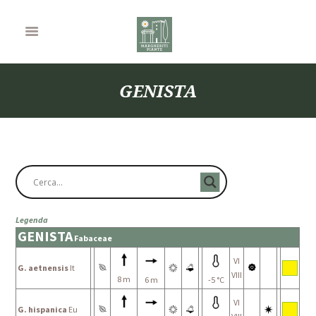
GENISTA
Legenda
GENISTA
Fabaceae
VI
G. aetnensis
It
VIII
8 m
6 m
-5 °C
VI
G. hispanica
Eu