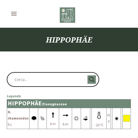
HIPPOPHÄE
Legenda
HIPPOPHÄE
Elaeagnaceae
H.
IV
rhamnoides
V
6 m
6 m
Eu
-10 °C