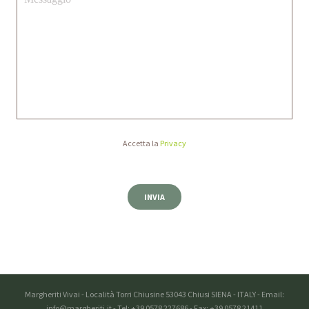
Accetta la
Privacy
Margheriti Vivai - Località Torri Chiusine 53043 Chiusi SIENA - ITALY - Email:
info@margheriti.it - Tel: +39 0578 227686 - Fax: +39 0578 21411