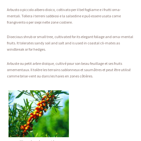
Arbusto o piccolo albero dioico, coltivato per il bel fogliame e i frutti orna-
mentali. Tollera i terreni sabbiosi e la salsedine e può essere usata come
frangivento o per siepi nelle zone costiere.
Dioecious shrub or small tree, cultivated for its elegant foliage and orna-mental
fruits. It tolerates sandy soil and salt and is used in coastal cli-mates as
windbreak or for hedges.
Arbuste ou petit arbre dioïque, cultivé pour son beau feuillage et ses fruits
ornementaux. Il tolère les terrains sablonneux et saumâtres et peut être utilisé
comme brise-vent ou dans les haies en zones côtières.