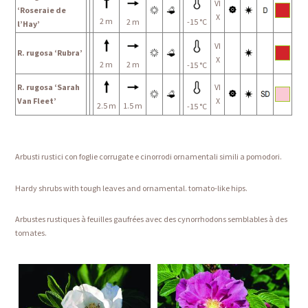
VI
‘Roseraie de
X
2 m
2 m
-15 °C
l’Hay’
VI
R. rugosa ‘Rubra’
X
2 m
2 m
-15 °C
R. rugosa ‘Sarah
VI
Van Fleet’
X
2.5 m
1.5 m
-15 °C
Arbusti rustici con foglie corrugate e cinorrodi ornamentali simili a pomodori.
Hardy shrubs with tough leaves and ornamental. tomato-like hips.
Arbustes rustiques à feuilles gaufrées avec des cynorrhodons semblables à des
tomates.