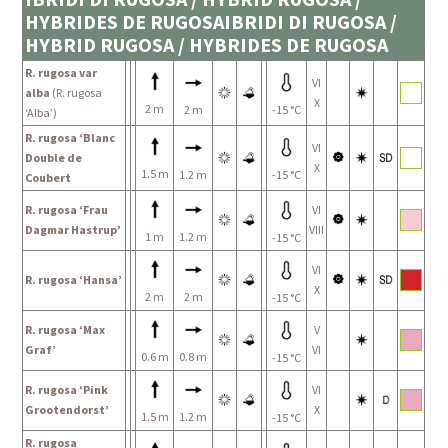
HYBRIDES DE RUGOSAIBRIDI DI RUGOSA /
HYBRID RUGOSA / HYBRIDES DE RUGOSA
R. rugosa var
VI
alba
(R. rugosa
X
2 m
2 m
-15 °C
‘Alba’)
R. rugosa ‘Blanc
VI
Double de
X
1.5 m
1.2 m
-15 °C
Coubert
R. rugosa ‘Frau
VI
Dagmar Hastrup’
VIII
1 m
1.2 m
-15 °C
VI
R. rugosa ‘Hansa’
X
2 m
2 m
-15 °C
R. rugosa ‘Max
V
Graf’
VI
0.6 m
0.8 m
-15 °C
R. rugosa ‘Pink
VI
Grootendorst’
X
1.5 m
1.2 m
-15 °C
R. rugosa