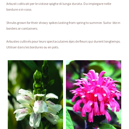
Arbusti coltivati per le vistose spighe di lunga durata. Da impiegare nelle
bordure o in vaso.
Shrubs grown for their showy spikes lasting from spring to summer. Suita- ble in
borders or containers.
Arbustes cultivés pour leurs spectaculaires épis de fleurs qui durent longtemps.
Utiliser dans les bordures ou en pots.