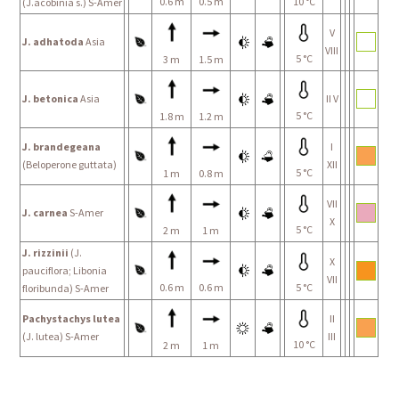
0.6 m
0.5 m
10 °C
(J.acobinia s.) S-Amer
V
J. adhatoda
Asia
VIII
5 °C
3 m
1.5 m
J. betonica
Asia
II V
5 °C
1.8 m
1.2 m
J. brandegeana
I
(Beloperone guttata)
XII
5 °C
1 m
0.8 m
VII
J. carnea
S-Amer
X
5 °C
2 m
1 m
J. rizzinii
(J.
X
pauciflora; Libonia
VII
0.6 m
0.6 m
5 °C
floribunda) S-Amer
Pachystachys lutea
II
(J. lutea) S-Amer
III
10 °C
2 m
1 m