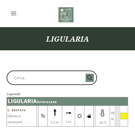
LIGULARIA
Legenda
LIGULARIA
Asteraceae
L. dentata
VII
(Senecio
IX
1 m
clivorum)
1.2 m
-15 °C