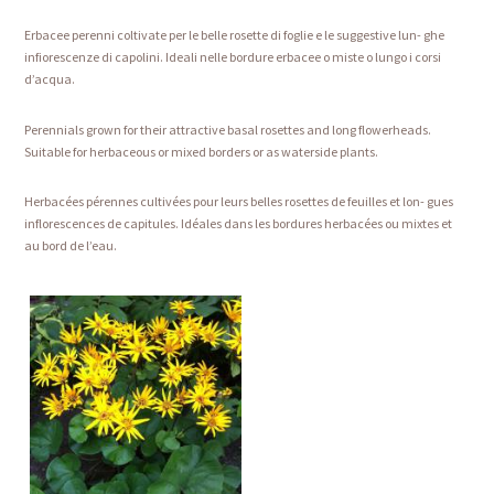
Erbacee perenni coltivate per le belle rosette di foglie e le suggestive lun- ghe
infiorescenze di capolini. Ideali nelle bordure erbacee o miste o lungo i corsi
d’acqua.
Perennials grown for their attractive basal rosettes and long flowerheads.
Suitable for herbaceous or mixed borders or as waterside plants.
Herbacées pérennes cultivées pour leurs belles rosettes de feuilles et lon- gues
inflorescences de capitules. Idéales dans les bordures herbacées ou mixtes et
au bord de l’eau.