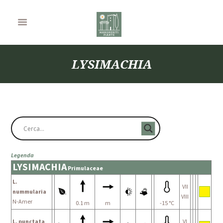
LYSIMACHIA
Legenda
LYSIMACHIA
Primulaceae
L.
VII
nummularia
VIII
N-Amer
0.1 m
m
-15 °C
L. punctata
VI