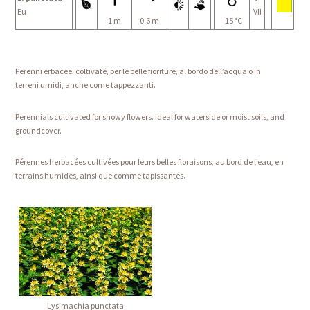
Eu
VII
1 m
0.6 m
-15 °C
Perenni erbacee, coltivate, per le belle fioriture, al bordo dell’acqua o in
terreni umidi, anche come tappezzanti.
Perennials cultivated for showy flowers. Ideal for waterside or moist soils, and
groundcover.
Pérennes herbacées cultivées pour leurs belles floraisons, au bord de l’eau, en
terrains humides, ainsi que comme tapissantes.
Lysimachia punctata