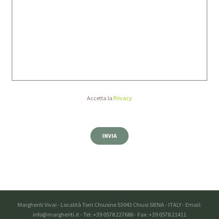
Accetta la
Privacy
Margheriti Vivai - Località Torri Chiusine 53043 Chiusi SIENA - ITALY - Email:
info@margheriti.it - Tel: +39 0578 227686 - Fax: +39 0578 21411