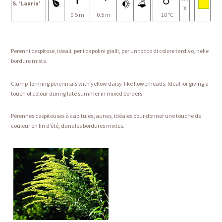
S. ‘Laurin’
X
0.5 m
0.5 m
-10 °C
Perenni cespitose, ideali, per i capolini gialli, per un tocco di colore tardivo, nelle
bordure miste.
Clump-forming perennials with yellow daisy-like flowerheads. Ideal for giving a
touch of colour during late summer in mixed borders.
Pérennes cespiteuses à capitules jaunes, idéales pour donner une touche de
couleur en fin d’été, dans les bordures mixtes.