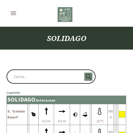
SOLIDAGO
Legenda
SOLIDAGO
Asteraceae
S. ‘Golden
VIII
Dwarf’
X
0.3 m
0.3 m
-10 °C
VIII