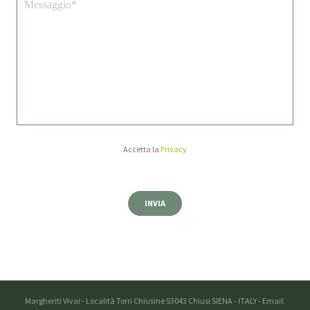
Accetta la
Privacy
Margheriti Vivai - Località Torri Chiusine 53043 Chiusi SIENA - ITALY - Email: