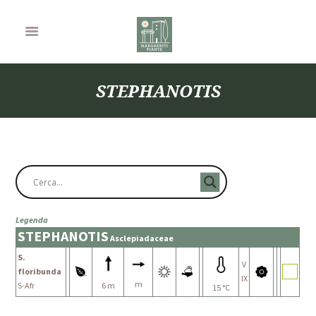
STEPHANOTIS
Legenda
STEPHANOTIS
Asclepiadaceae
S.
V
floribunda
IX
m
S-Afr
6 m
15 °C