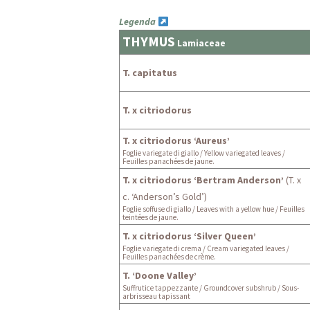
Legenda
THYMUS
Lamiaceae
T. capitatus
T. x citriodorus
T. x citriodorus ‘Aureus’
Foglie variegate di giallo / Yellow variegated leaves /
Feuilles panachées de jaune.
T. x citriodorus ‘Bertram Anderson’
(T. x
c. ‘Anderson’s Gold’)
Foglie soffuse di giallo / Leaves with a yellow hue / Feuilles
teintées de jaune.
T. x citriodorus ‘Silver Queen’
Foglie variegate di crema / Cream variegated leaves /
Feuilles panachées de crème.
T. ‘Doone Valley’
Suffrutice tappezzante / Groundcover subshrub / Sous-
arbrisseau tapissant