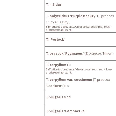
T. nitidus
T. polytrichus ‘Purple Beauty’
(T. praecox
‘Purple Beauty’)
Suffrutice tappezzante/Groundcover subshrub/ Sous-
arbrisseau tapissant
T. ‘Porlock’
T. praecox ‘Pygmaeus’
(T. praecox ‘Minor’)
T. serpyllum
Eu
Suffrutice tappezzante / Groundcover subshrub / Sous-
arbrisseau tapissant.
T. serpyllum var. coccineum
(T. praecox
‘Coccineus’) Eu
T. vulgaris
Med
T. vulgaris ‘Compactus’