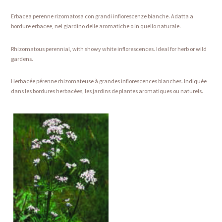
Erbacea perenne rizomatosa con grandi infiorescenze bianche. Adatta a
bordure erbacee, nel giardino delle aromatiche o in quello naturale.
Rhizomatous perennial, with showy white inflorescences. Ideal for herb or wild
gardens.
Herbacée pérenne rhizomateuse à grandes inflorescences blanches. Indiquée
dans les bordures herbacées, les jardins de plantes aromatiques ou naturels.