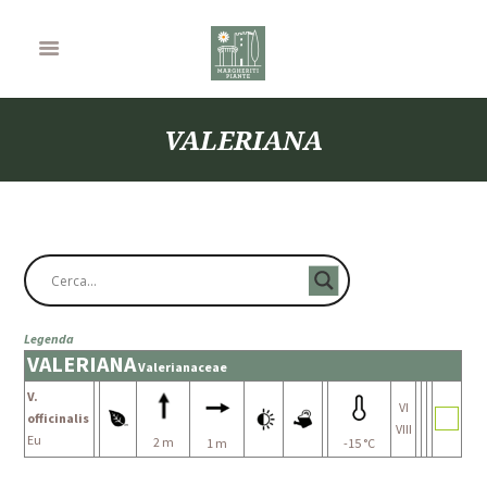
VALERIANA
Legenda
VALERIANA
Valerianaceae
V.
VI
officinalis
VIII
Eu
2 m
1 m
-15 °C