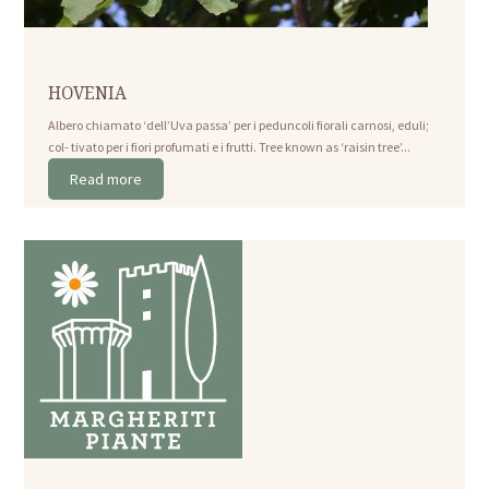
HOVENIA
Albero chiamato ‘dell’Uva passa’ per i peduncoli fiorali carnosi, eduli;
col- tivato per i fiori profumati e i frutti. Tree known as ‘raisin tree’...
Read more