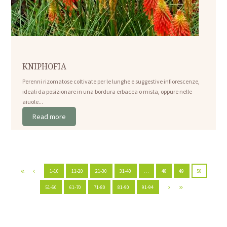
KNIPHOFIA
Perenni rizomatose coltivate per le lunghe e suggestive infiorescenze,
ideali da posizionare in una bordura erbacea o mista, oppure nelle
aiuole...
Read more
1-10
11-20
21-30
31-40
…
48
49
50
51-60
61-70
71-80
81-90
91-94